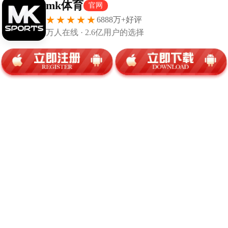
佳对话孙海平
乐鱼APP下载-克劳福德：我认
乐鱼网站-PGA锦标
界纪录 因崴脚
为詹姆斯适合去勇士 他能替代
门举办 加州疫情或
巴特勒&amp;展现他的球商