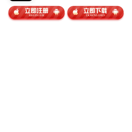
赛后，托马斯·穆勒用经典动画片《BB鸟与歪心狼》里面那
只快如闪电且突然出现前会“哔哔哔”叫的“BB鸟”来形容戴维
斯，“阿方索是个很用心而且力量极强的球员。有时候他在
场上的站位并不理想，但当对手以为有空间和时间的时候，
就会突然响起‘哔哔哔哔’，接着拜仁BB鸟就会重新出现，把
球抢走。”光是在上半场，戴维斯就完成了多达30次冲刺
跑，下半场又“哔哔哔”了12次，远多于场上其他球员。
拜仁的美国官方推特也跟穆勒一样玩幽默，将博尔特遥遥领
先时回头看对手的那张经典照片，P成了戴维斯的笑脸（下
图）。事实上，戴维斯以往真的练过短跑，“我在高中的时
候跑100米，在7年级、8年级的时候。我的最佳时间是11秒
多。”
不仅跑得快，戴维斯还抢得多，全场完成了36次对抗，多于
其他任何一名球员，并赢下19次，与胡梅尔斯并列最多。在
防守当中，无论是面对以速度和技术见长的哈基米和小阿扎