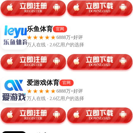
员与教练及工作人员的薪水问题；球员的合同问题；转会窗的延
业的职业球员；包括疫情期间是否可以拒绝国家队征召等诸多事宜
内部将开会讨论这些特殊时期所拟定的临时性政策，然后正式下
在这个特殊时期依然可以得到最大程度的利益保障。
拟定和启动特殊条款，以便保护球员和俱乐部双方的利益，修订
。就像国际足联主席因凡蒂诺所说的那样，“这个特殊形势下需
出了合作、团结精神，这应该是我们向前的主要动力与力量。我
际足联将与各方保持密切联系，以采取各种所必须的举措，共同
括了几方面要点。
%至50%。
管俱乐部抑或其他各方，收入来源直接失去。于是，如何支付球