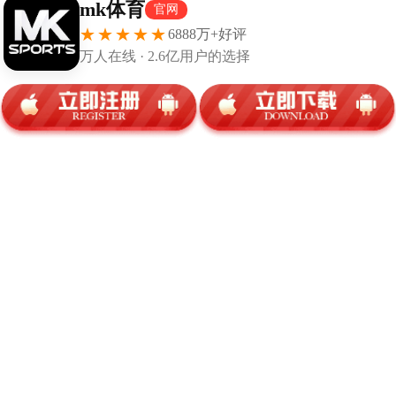
经根据本国和地区的相关法律，启动降薪或减薪程序。在这种情
这样的共识，即首先要确保俱乐部不会因为疫情而导致破产。所
期间，依然还需支付雇员薪资，俱乐部不得在疫情期间单方面宣
队还是球员，在商谈停摆期间的薪资问题时都需作出让步，共同
动议停摆期间俱乐部可以只支付球员薪水的50%到40%，以确
破产。而在联赛重新恢复后，一切都恢复正常。
暂停或不展开训练期间，暂时中止与雇员间的雇佣关系。
少而可能面临生活困难的情况，或者是职业俱乐部可能因为财政
“职业球员基金”，有国际足球理事会、洲足联、各会员协会、电
际足联统一负责。这个基金主要是帮助部分小俱乐部，这些俱乐
际足联提出申请，以寻求度过难关。